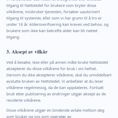
tilgang til Nettstedet for brukere som bryter disse
vilkårene, misbruker tjenesten, forsøker uautorisert
tilgang til systemer, eller som vi har grunn til å tro er
under 18 år. Aldersverifisering kan kreves ved behov, og
brukere som ikke kan bekrefte alder kan bli nektet
tilgang.
3. Aksept av vilkår
Ved å besøke, lese eller på annen måte bruke Nettstedet
aksepterer du disse vilkårene for bruk i sin helhet.
Dersom du ikke aksepterer vilkårene, skal du umiddelbart
avslutte bruken av Nettstedet. Vi anbefaler at du leser
vilkårene regelmessig, da de kan oppdateres. Fortsatt
bruk etter publisering av endringer utgjør aksept av de
reviderte vilkårene.
Disse vilkårene utgjør en bindende avtale mellom deg
som bruker og oss som operatør av