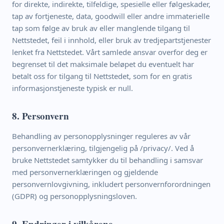
for direkte, indirekte, tilfeldige, spesielle eller følgeskader,
tap av fortjeneste, data, goodwill eller andre immaterielle
tap som følge av bruk av eller manglende tilgang til
Nettstedet, feil i innhold, eller bruk av tredjepartstjenester
lenket fra Nettstedet. Vårt samlede ansvar overfor deg er
begrenset til det maksimale beløpet du eventuelt har
betalt oss for tilgang til Nettstedet, som for en gratis
informasjonstjeneste typisk er null.
8. Personvern
Behandling av personopplysninger reguleres av vår
personvernerklæring, tilgjengelig på /privacy/. Ved å
bruke Nettstedet samtykker du til behandling i samsvar
med personvernerklæringen og gjeldende
personvernlovgivning, inkludert personvernforordningen
(GDPR) og personopplysningsloven.