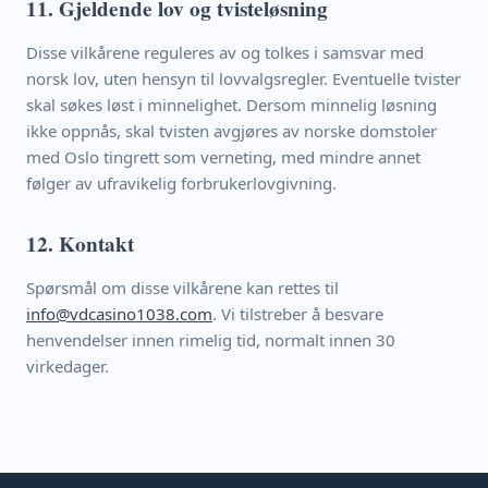
11. Gjeldende lov og tvisteløsning
Disse vilkårene reguleres av og tolkes i samsvar med
norsk lov, uten hensyn til lovvalgsregler. Eventuelle tvister
skal søkes løst i minnelighet. Dersom minnelig løsning
ikke oppnås, skal tvisten avgjøres av norske domstoler
med Oslo tingrett som verneting, med mindre annet
følger av ufravikelig forbrukerlovgivning.
12. Kontakt
Spørsmål om disse vilkårene kan rettes til
info@vdcasino1038.com
. Vi tilstreber å besvare
henvendelser innen rimelig tid, normalt innen 30
virkedager.