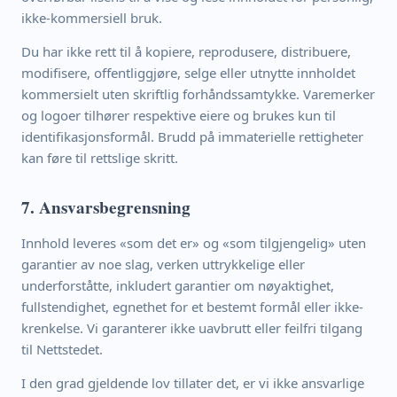
ikke-kommersiell bruk.
Du har ikke rett til å kopiere, reprodusere, distribuere,
modifisere, offentliggjøre, selge eller utnytte innholdet
kommersielt uten skriftlig forhåndssamtykke. Varemerker
og logoer tilhører respektive eiere og brukes kun til
identifikasjonsformål. Brudd på immaterielle rettigheter
kan føre til rettslige skritt.
7. Ansvarsbegrensning
Innhold leveres «som det er» og «som tilgjengelig» uten
garantier av noe slag, verken uttrykkelige eller
underforståtte, inkludert garantier om nøyaktighet,
fullstendighet, egnethet for et bestemt formål eller ikke-
krenkelse. Vi garanterer ikke uavbrutt eller feilfri tilgang
til Nettstedet.
I den grad gjeldende lov tillater det, er vi ikke ansvarlige