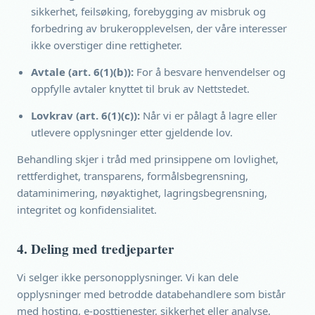
sikkerhet, feilsøking, forebygging av misbruk og
forbedring av brukeropplevelsen, der våre interesser
ikke overstiger dine rettigheter.
Avtale (art. 6(1)(b)):
For å besvare henvendelser og
oppfylle avtaler knyttet til bruk av Nettstedet.
Lovkrav (art. 6(1)(c)):
Når vi er pålagt å lagre eller
utlevere opplysninger etter gjeldende lov.
Behandling skjer i tråd med prinsippene om lovlighet,
rettferdighet, transparens, formålsbegrensning,
dataminimering, nøyaktighet, lagringsbegrensning,
integritet og konfidensialitet.
4. Deling med tredjeparter
Vi selger ikke personopplysninger. Vi kan dele
opplysninger med betrodde databehandlere som bistår
med hosting, e-posttjenester, sikkerhet eller analyse,