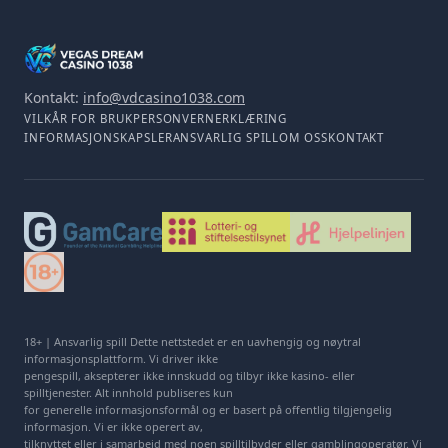
Kontakt:
info@vdcasino1038.com
VILKÅR FOR BRUK
PERSONVERNERKLÆRING
INFORMASJONSKAPSLER
ANSVARLIG SPILL
OM OSS
KONTAKT
18+ | Ansvarlig spill Dette nettstedet er en uavhengig og nøytral
informasjonsplattform. Vi driver ikke
pengespill, aksepterer ikke innskudd og tilbyr ikke kasino- eller
spilltjenester. Alt innhold publiseres kun
for generelle informasjonsformål og er basert på offentlig tilgjengelig
informasjon. Vi er ikke operert av,
tilknyttet eller i samarbeid med noen spilltilbyder eller gamblingoperatør. Vi