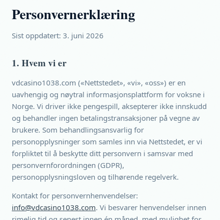
Personvernerklæring
Sist oppdatert: 3. juni 2026
1. Hvem vi er
vdcasino1038.com («Nettstedet», «vi», «oss») er en
uavhengig og nøytral informasjonsplattform for voksne i
Norge. Vi driver ikke pengespill, aksepterer ikke innskudd
og behandler ingen betalingstransaksjoner på vegne av
brukere. Som behandlingsansvarlig for
personopplysninger som samles inn via Nettstedet, er vi
forpliktet til å beskytte ditt personvern i samsvar med
personvernforordningen (GDPR),
personopplysningsloven og tilhørende regelverk.
Kontakt for personvernhenvendelser:
info@vdcasino1038.com
. Vi besvarer henvendelser innen
rimelig tid og senest innen én måned, med mulighet for