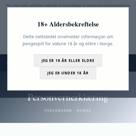
18+ | Ansvarlig spill Dette nettstedet er en uavhengig og nøytral informasjonsplattform.
Vi er ikke operert av, tilknyttet eller representerer noen spilltilbyder, inkludert Norsk
Tipping eller andre operatører. Vi tilbyr ikke pengespill, aksepterer ikke innskudd og
behandler ingen økonomiske transaksjoner. All informasjon på nettstedet er kun ment
18+ Aldersbekreftelse
for generelle informasjonsformål. Vi kan motta provisjon dersom brukere klikker på
eller registrerer seg via våre lenker. Dette påvirker ikke vår redaksjonelle vurdering.
Dette nettstedet inneholder informasjon om
Brukere må være 18 år eller eldre. Spill ansvarlig og sørg for at bruk av
pengespill for voksne 18 år og eldre i Norge.
tredjepartstjenester skjer i samsvar med gjeldende lover i Norge. Trenger du hjelp?
Kontakt Hjelpelinjen: https://hjelpelinjen.no
JEG ER 18 ÅR ELLER ELDRE
JEG ER UNDER 18 ÅR
Personvernerklæring
PERSONVERN · NORGE