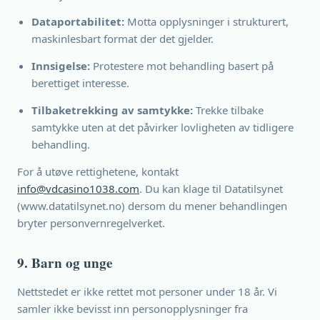
Dataportabilitet:
Motta opplysninger i strukturert,
maskinlesbart format der det gjelder.
Innsigelse:
Protestere mot behandling basert på
berettiget interesse.
Tilbaketrekking av samtykke:
Trekke tilbake
samtykke uten at det påvirker lovligheten av tidligere
behandling.
For å utøve rettighetene, kontakt
info@vdcasino1038.com
. Du kan klage til Datatilsynet
(www.datatilsynet.no) dersom du mener behandlingen
bryter personvernregelverket.
9. Barn og unge
Nettstedet er ikke rettet mot personer under 18 år. Vi
samler ikke bevisst inn personopplysninger fra