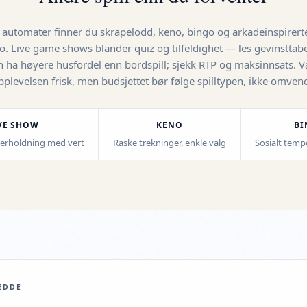
 automater finner du skrapelodd, keno, bingo og arkadeinspirert
. Live game shows blander quiz og tilfeldighet — les gevinsttabel
an ha høyere husfordel enn bordspill; sjekk RTP og maksinnsats. V
pplevelsen frisk, men budsjettet bør følge spilltypen, ikke omvend
VE SHOW
KENO
BI
derholdning med vert
Raske trekninger, enkle valg
Sosialt temp
EDDE