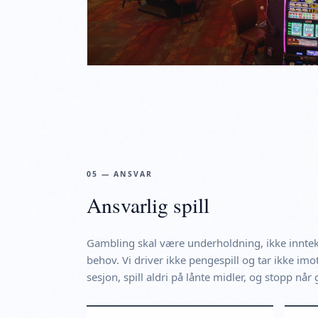
05 — ANSVAR
Ansvarlig spill
Gambling skal være underholdning, ikke inntekt
behov. Vi driver ikke pengespill og tar ikke im
sesjon, spill aldri på lånte midler, og stopp når