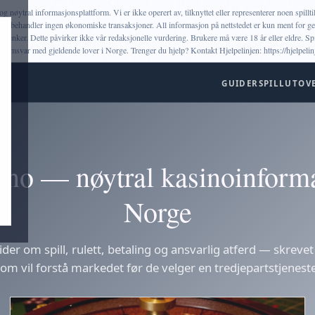
og nøytral informasjonsplattform. Vi er ikke operert av, tilknyttet eller representerer noen spillt
d og behandler ingen økonomiske transaksjoner. All informasjon på nettstedet er kun ment for g
re lenker. Dette påvirker ikke vår redaksjonelle vurdering. Brukere må være 18 år eller eldre. Spil
i samsvar med gjeldende lover i Norge. Trenger du hjelp? Kontakt Hjelpelinjen: https://hjelpelin
GUIDER
SPILL
UTOV
no — nøytral kasinoinforma
Norge
er om spill, rulett, betaling og ansvarlig atferd — skreve
om vil forstå markedet før de velger en tredjepartstjenest