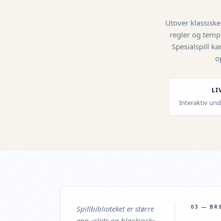
Utover klassiske
regler og tempo
Spesialspill k
o
LI
Interaktiv un
03 — BR
Spillbiblioteket er større
enn «slots og blackjack».