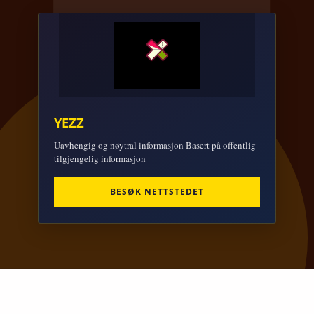
YEZZ
Uavhengig og nøytral informasjon Basert på offentlig
tilgjengelig informasjon
BESØK NETTSTEDET