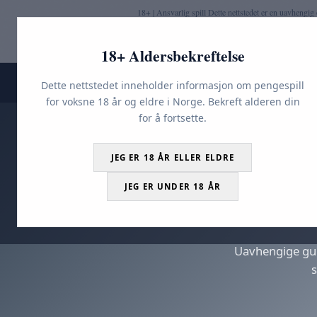
18+ | Ansvarlig spill Dette nettstedet er en uavhengig 
Vi tilbyr ikke pengespill, aksepterer ikke innskud
dersom brukere klikker på eller registrerer seg via vå
18+ Aldersbekreftelse
skjer 
Dette nettstedet inneholder informasjon om pengespill
for voksne 18 år og eldre i Norge. Bekreft alderen din
for å fortsette.
JEG ER 18 ÅR ELLER ELDRE
VD Casi
JEG ER UNDER 18 ÅR
Uavhengige guid
s