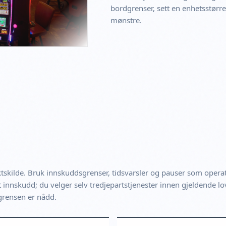
bordgrenser, sett en enhetsstørrel
mønstre.
skilde. Bruk innskuddsgrenser, tidsvarsler og pauser som operat
ot innskudd; du velger selv tredjepartstjenester innen gjeldende 
 grensen er nådd.