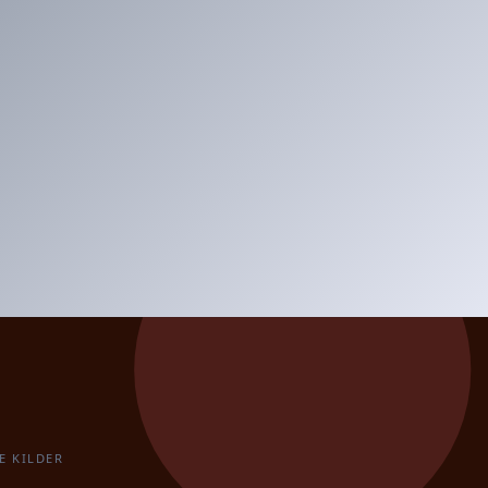
E KILDER